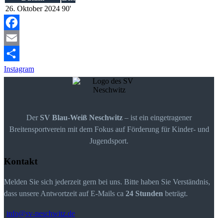
26. Oktober 2024
90'
Facebook
Email
Instagram
Der
SV Blau-Weiß Neschwitz
– ist ein eingetragener
Breitensportverein mit dem Fokus auf Förderung für Kinder- und
Jugendsport.
Kontakt
Melden Sie sich jederzeit gern bei uns. Bitte haben Sie Verständnis,
dass unsere Antwortzeit auf E-Mails ca
24 Stunden
beträgt.
info@sv-neschwitz.de