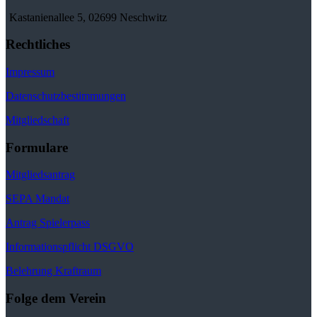
Kastanienallee 5, 02699 Neschwitz
Rechtliches
Impressum
Datenschutzbestimmungen
Mitgliedschaft
Formulare
Mitgliedsantrag
SEPA Mandat
Antrag Spielerpass
Informationspflicht DSGVO
Belehrung Kraftraum
Folge dem Verein