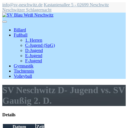
info@sv-neschwitz.de
Kastanienallee 5 - 02699 Neschwitz
Neschwitzer Schlagernacht
Billard
Fußball
1. Herren
C-Jugend (SpG)
D-Jugend
E-Jugend
F-Jugend
Gymnastik
Tischtennis
Volleyball
SV Neschwitz D- Jugend vs. SV
Gaußig 2. D.
Details
Datum
Zeit