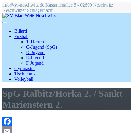
info@sv-neschwitz.de
Kastanienallee 5 - 02699 Neschwitz
Neschwitzer Schlagernacht
Billard
Fußball
1. Herren
C-Jugend (SpG)
D-Jugend
E-Jugend
F-Jugend
Gymnastik
Tischtennis
Volleyball
SpG Ralbitz/​Horka 2. /​ Sankt
Marienstern 2.
Facebook