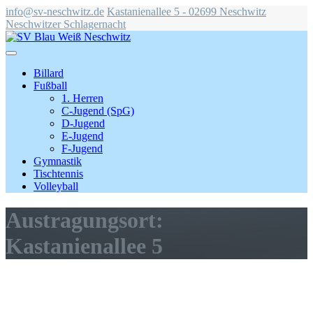
info@sv-neschwitz.de
Kastanienallee 5 - 02699 Neschwitz
Neschwitzer Schlagernacht
Billard
Fußball
1. Herren
C-Jugend (SpG)
D-Jugend
E-Jugend
F-Jugend
Gymnastik
Tischtennis
Volleyball
Austragungsort:
Kastanienallee 5