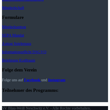
Mitgliedschaft
Formulare
Mitgliedsantrag
SEPA Mandat
Antrag Spielerpass
Informationspflicht DSGVO
Belehrung Kraftraum
Folge dem Verein
Folge uns auf
Facebook
und
Instagram
Teilnehmer des Programms:
SV Blau-Weiß Neschwitz e.V. - Alle Rechte vorbehalten.