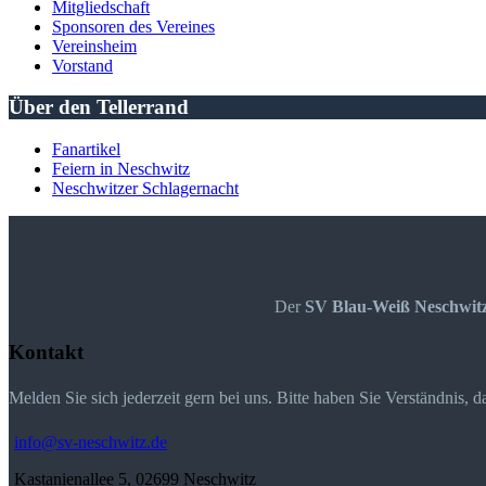
Mitgliedschaft
Sponsoren des Vereines
Vereinsheim
Vorstand
Über den Tellerrand
Fanartikel
Feiern in Neschwitz
Neschwitzer Schlagernacht
Der
SV Blau-Weiß Neschwit
Kontakt
Melden Sie sich jederzeit gern bei uns. Bitte haben Sie Verständnis, 
info@sv-neschwitz.de
Kastanienallee 5, 02699 Neschwitz