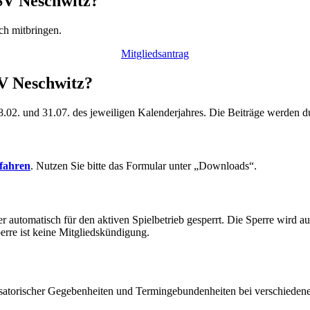
 SV Neschwitz?
ch mitbringen.
Mitgliedsantrag
V Neschwitz?
8
.0
2
. und
31
.0
7
. des jeweiligen Ka
lenderjahres. Die Beiträge werden d
rfahren
. Nutzen Sie bitte das Formular unter „Downloads“.
 automatisch für den aktiven Spielbetrieb gesperrt. Die Sperre wird a
perre ist keine Mitgliedskündigung.
anisatorischer Gegebenheiten und Termingebundenheiten bei verschieden