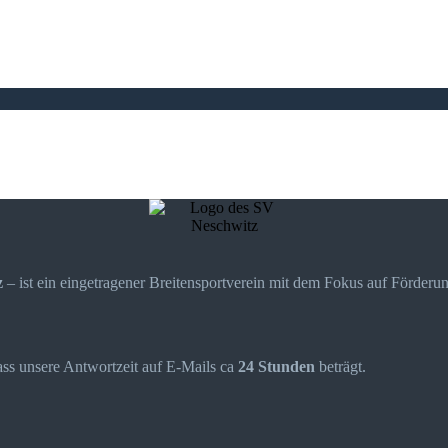
z
– ist ein eingetragener Breitensportverein mit dem Fokus auf Förderu
dass unsere Antwortzeit auf E-Mails ca
24 Stunden
beträgt.