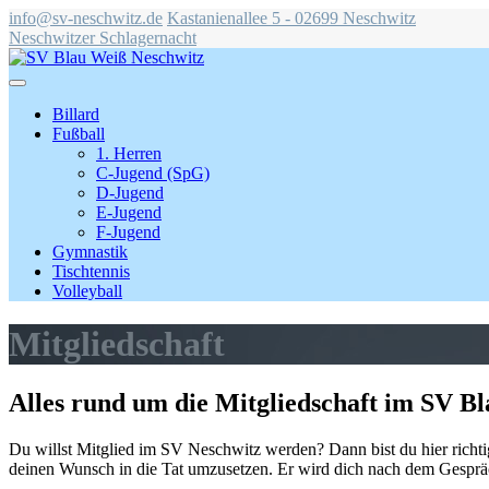
info@sv-neschwitz.de
Kastanienallee 5 - 02699 Neschwitz
Neschwitzer Schlagernacht
Billard
Fußball
1. Herren
C-Jugend (SpG)
D-Jugend
E-Jugend
F-Jugend
Gymnastik
Tischtennis
Volleyball
Mitgliedschaft
Alles rund um die Mitgliedschaft im SV B
Du willst Mitglied im SV Neschwitz werden? Dann bist du hier richtig
deinen Wunsch in die Tat umzusetzen. Er wird dich nach dem Gespräch