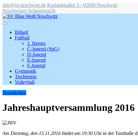
info@sv-neschwitz.de
Kastanienallee 5 - 02699 Neschwitz
Neschwitzer Schlagernacht
Billard
Fußball
1. Herren
C-Jugend (SpG)
D-Jugend
E-Jugend
F-Jugend
Gymnastik
Tischtennis
Volleyball
Neuigkeiten
Jahreshauptversammlung 2016
Am Dienstag, den 15.11.2016
findet um 19:30 Uhr in der Turnhalle d