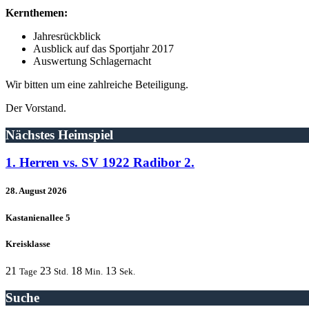
Kernthemen:
Jahresrückblick
Ausblick auf das Sportjahr 2017
Auswertung Schlagernacht
Wir bitten um eine zahlreiche Beteiligung.
Der Vorstand.
Nächstes Heimspiel
1. Herren vs. SV 1922 Radibor 2.
28. August 2026
Kastanienallee 5
Kreisklasse
21
23
18
13
Tage
Std.
Min.
Sek.
Suche