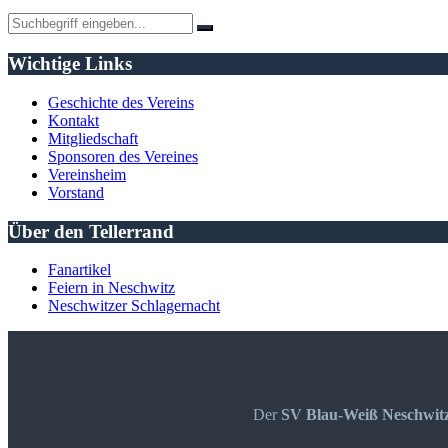
Wichtige Links
Geschichte des Vereins
Kontakt
Mitgliedschaft
Sponsoren des Vereines
Vereinsheim
Vorstand
Über den Tellerrand
Fanartikel
Feiern in Neschwitz
Neschwitzer Schlagernacht
Der
SV Blau-Weiß Neschwit