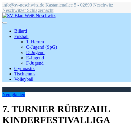
info@sv-neschwitz.de
Kastanienallee 5 - 02699 Neschwitz
Neschwitzer Schlagernacht
Billard
Fußball
1. Herren
C-Jugend (SpG)
D-Jugend
E-Jugend
F-Jugend
Gymnastik
Tischtennis
Volleyball
Neuigkeiten
7. TURNIER RÜBEZAHL
KINDERFESTIVALLIGA