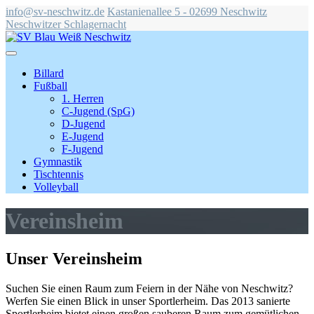
info@sv-neschwitz.de
Kastanienallee 5 - 02699 Neschwitz
Neschwitzer Schlagernacht
Billard
Fußball
1. Herren
C-Jugend (SpG)
D-Jugend
E-Jugend
F-Jugend
Gymnastik
Tischtennis
Volleyball
Vereinsheim
Unser Vereinsheim
Suchen Sie einen Raum zum Feiern in der Nähe von Neschwitz?
Werfen Sie einen Blick in unser Sportlerheim. Das 2013 sanierte
Sportlerheim bietet einen großen sauberen Raum zum gemütlichen