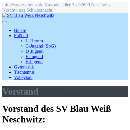
info@sv-neschwitz.de
Kastanienallee 5 - 02699 Neschwitz
Neschwitzer Schlagernacht
Billard
Fußball
1. Herren
C-Jugend (SpG)
D-Jugend
E-Jugend
F-Jugend
Gymnastik
Tischtennis
Volleyball
Vorstand
Vorstand des SV Blau Weiß
Neschwitz: