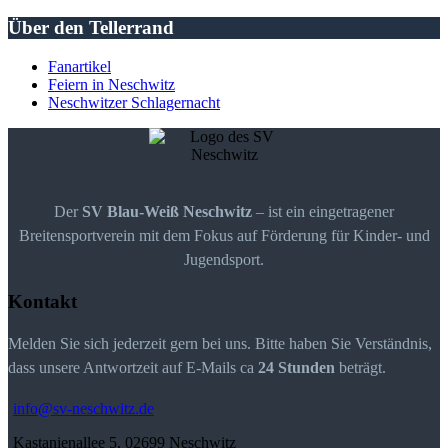
Über den Tellerrand
Fanartikel
Feiern in Neschwitz
Neschwitzer Schlagernacht
Der
SV Blau-Weiß Neschwitz
– ist ein eingetragener
Breitensportverein mit dem Fokus auf Förderung für Kinder- und
Jugendsport.
Kontakt
Melden Sie sich jederzeit gern bei uns. Bitte haben Sie Verständnis,
dass unsere Antwortzeit auf E-Mails ca
24 Stunden
beträgt.
info@sv-neschwitz.de
Kastanienallee 5, 02699 Neschwitz