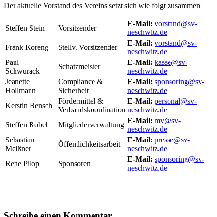
Der aktuelle Vorstand des Vereins setzt sich wie folgt zusammen:
E-Mail:
vorstand@sv-
Steffen Stein
Vorsitzender
neschwitz.de
E-Mail:
vorstand@sv-
Frank Koreng
Stellv. Vorsitzender
neschwitz.de
Paul
E-Mail:
kasse@sv-
Schatzmeister
Schwurack
neschwitz.de
Jeanette
Compliance &
E-Mail:
sponsoring@sv-
Hollmann
Sicherheit
neschwitz.de
Fördermittel &
E-Mail:
personal@sv-
Kerstin Bensch
Verbandskoordination
neschwitz.de
E-Mail:
mv@sv-
Steffen Robel
Mitgliederverwaltung
neschwitz.de
Sebastian
E-Mail:
presse@sv-
Öffentlichkeitsarbeit
Meißner
neschwitz.de
E-Mail:
sponsoring@sv-
Rene Pilop
Sponsoren
neschwitz.de
Schreibe einen Kommentar