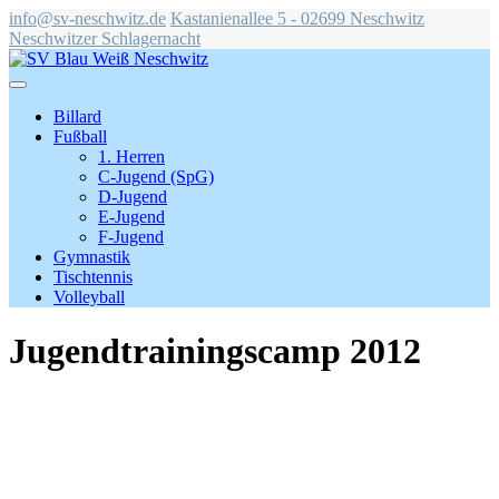
info@sv-neschwitz.de
Kastanienallee 5 - 02699 Neschwitz
Neschwitzer Schlagernacht
Billard
Fußball
1. Herren
C-Jugend (SpG)
D-Jugend
E-Jugend
F-Jugend
Gymnastik
Tischtennis
Volleyball
Jugendtrainingscamp 2012