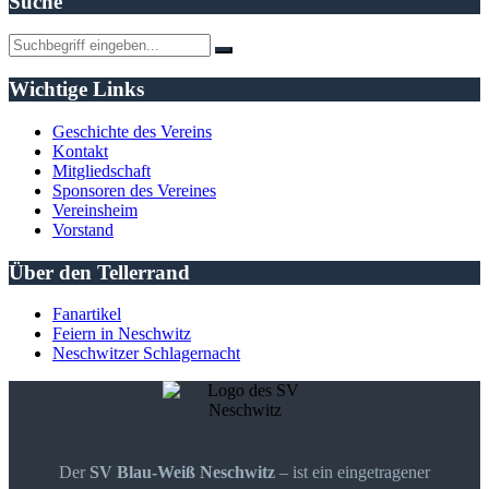
Suche
Wichtige Links
Geschichte des Vereins
Kontakt
Mitgliedschaft
Sponsoren des Vereines
Vereinsheim
Vorstand
Über den Tellerrand
Fanartikel
Feiern in Neschwitz
Neschwitzer Schlagernacht
Der
SV Blau-Weiß Neschwitz
– ist ein eingetragener