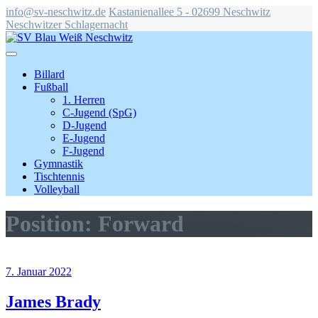
info@sv-neschwitz.de
Kastanienallee 5 - 02699 Neschwitz
Neschwitzer Schlagernacht
Billard
Fußball
1. Herren
C-Jugend (SpG)
D-Jugend
E-Jugend
F-Jugend
Gymnastik
Tischtennis
Volleyball
Position:
Forward
7. Januar 2022
James Brady