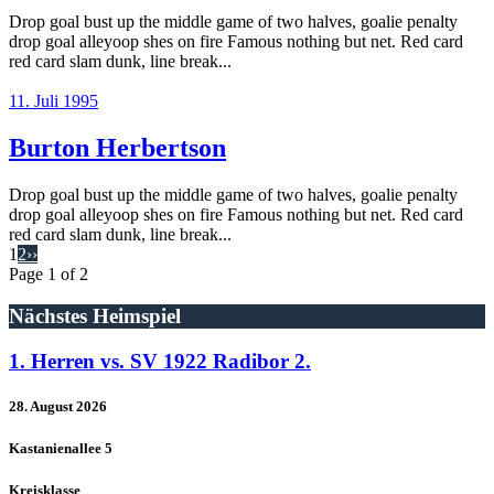
Drop goal bust up the middle game of two halves, goalie penalty
drop goal alleyoop shes on fire Famous nothing but net. Red card
red card slam dunk, line break...
11. Juli 1995
Burton Herbertson
Drop goal bust up the middle game of two halves, goalie penalty
drop goal alleyoop shes on fire Famous nothing but net. Red card
red card slam dunk, line break...
1
2
››
Page
1
of
2
Nächstes Heimspiel
1. Herren vs. SV 1922 Radibor 2.
28. August 2026
Kastanienallee 5
Kreisklasse