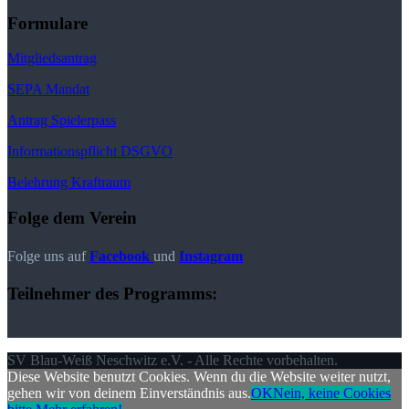
Formulare
Mitgliedsantrag
SEPA Mandat
Antrag Spielerpass
Informationspflicht DSGVO
Belehrung Kraftraum
Folge dem Verein
Folge uns auf
Facebook
und
Instagram
Teilnehmer des Programms:
SV Blau-Weiß Neschwitz e.V. - Alle Rechte vorbehalten.
Diese Website benutzt Cookies. Wenn du die Website weiter nutzt,
gehen wir von deinem Einverständnis aus.
OK
Nein, keine Cookies