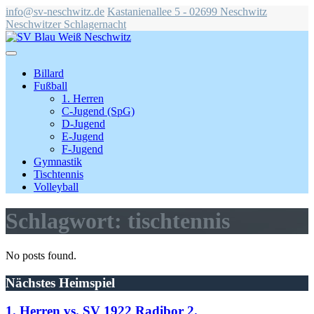
info@sv-neschwitz.de
Kastanienallee 5 - 02699 Neschwitz
Neschwitzer Schlagernacht
Billard
Fußball
1. Herren
C-Jugend (SpG)
D-Jugend
E-Jugend
F-Jugend
Gymnastik
Tischtennis
Volleyball
Schlagwort:
tischtennis
No posts found.
Nächstes Heimspiel
1. Herren vs. SV 1922 Radibor 2.