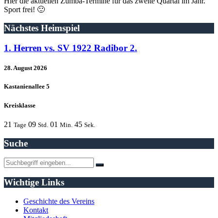
Hier die aktuellen Zumba-Termine für das zweite Quartal im Jahr.
Sport frei! 🙂
Nächstes Heimspiel
1. Herren vs. SV 1922 Radibor 2.
28. August 2026
Kastanienallee 5
Kreisklasse
21
09
01
45
Tage
Std.
Min.
Sek.
Suche
Wichtige Links
Geschichte des Vereins
Kontakt