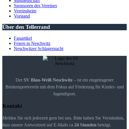
Mitgliedschaft
Sponsoren des Vereines
Vereinsheim
Vorstand
Über den Tellerrand
Fanartikel
Feiern in Neschwitz
Neschwitzer Schlagernacht
Der
SV Blau-Weiß Neschwitz
– ist ein eingetragener
Breitensportverein mit dem Fokus auf Förderung für Kinder- und
Jugendsport.
Kontakt
Melden Sie sich jederzeit gern bei uns. Bitte haben Sie Verständnis,
dass unsere Antwortzeit auf E-Mails ca
24 Stunden
beträgt.