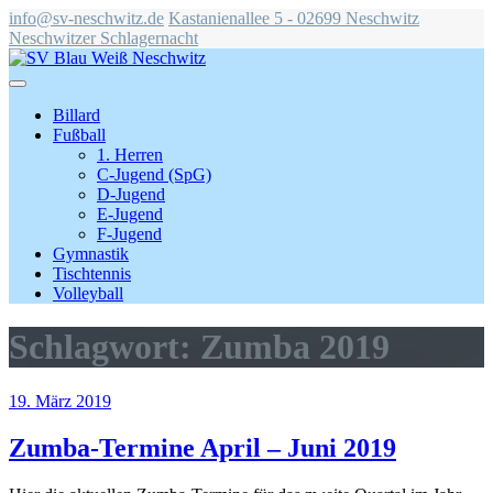
info@sv-neschwitz.de
Kastanienallee 5 - 02699 Neschwitz
Neschwitzer Schlagernacht
Billard
Fußball
1. Herren
C-Jugend (SpG)
D-Jugend
E-Jugend
F-Jugend
Gymnastik
Tischtennis
Volleyball
Schlagwort:
Zumba 2019
19. März 2019
Zumba-Termine April – Juni 2019